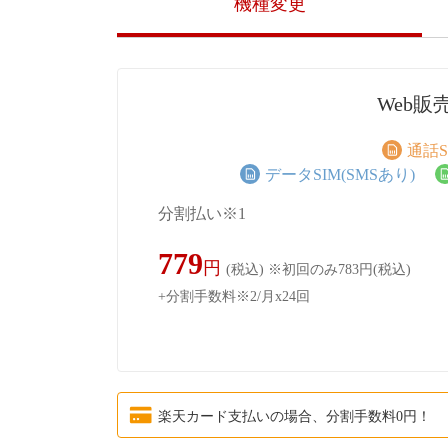
機種変更
Web販
通話S
データSIM(SMSあり)
分割払い※1
779
円
(税込)
※初回のみ783円(税込)
+分割手数料※2/月x24回
楽天カード支払いの場合、分割手数料0円！