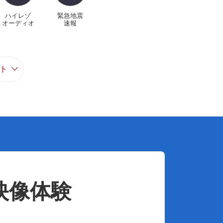
ハイレゾ
緊急地震
オーディオ
速報
ト
映像体験