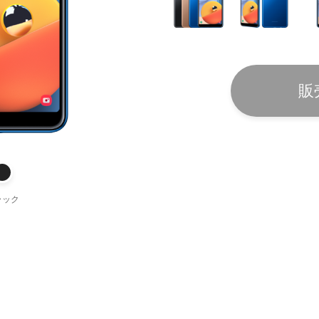
販
ラック