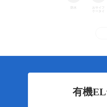
防水
おサイフ
ケータイ
有機E