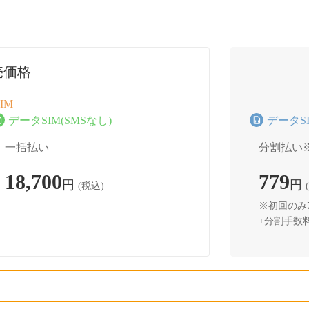
売価格
IM
データSIM(SMSなし)
データSI
一括払い
分割払い
18,700
779
円
円
(税込)
※初回のみ7
+分割手数料