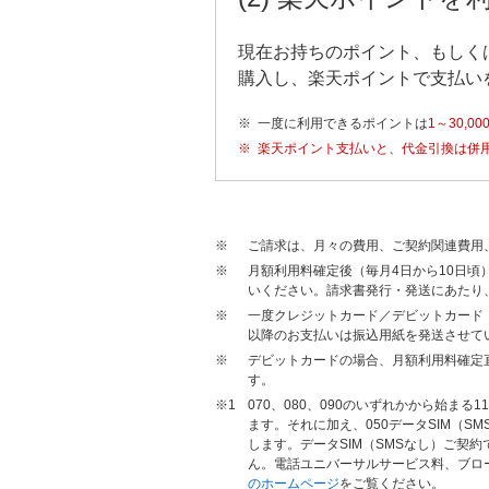
現在お持ちのポイント、もしく
購入し、楽天ポイントで支払い
※
一度に利用できるポイントは
1～30,00
※
楽天ポイント支払いと、代金引換は併
※
ご請求は、月々の費用、ご契約関連費用
※
月額利用料確定後（毎月4日から10日
いください。請求書発行・発送にあたり
※
一度クレジットカード／デビットカード
以降のお支払いは振込用紙を発送させて
※
デビットカードの場合、月額利用料確定
す。
※1
070、080、090のいずれかから始
ます。それに加え、050データSIM（
します。データSIM（SMSなし）ご契
ん。電話ユニバーサルサービス料、ブロ
のホームページ
をご覧ください。