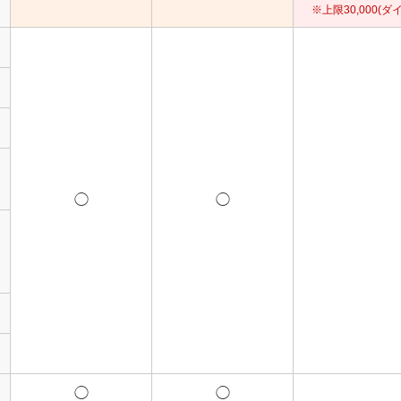
※上限30,000(
◯
◯
◯
◯