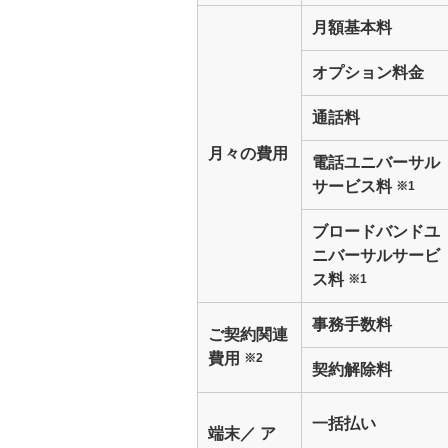
月額基本料
オプション料金
通話料
月々の費用
電話ユニバーサル
サービス料
※1
ブロードバンドユ
ニバーサルサービ
ス料
※1
事務手数料
ご契約関連
費用
※2
契約解除料
一括払い
端末／ ア