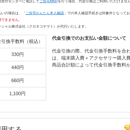
通受付センターに電話して
ご自宅MNP
を行う場合、代金引換はご利用いただけませ
払いの場合は、「
ご自宅かんたん本人確認
」での本人確認手続きは対象外となってお
用できません。
ンシャル株式会社（クロネコヤマト）が代行いたします。
代金引換でのお支払い金額について
金引換手数料（税込）
代金引換の際、代金引換手数料を合
330円
は、端末購入費＋アクセサリー購入
商品合計額によって代金引換手数料
440円
660円
1,100円
利用する