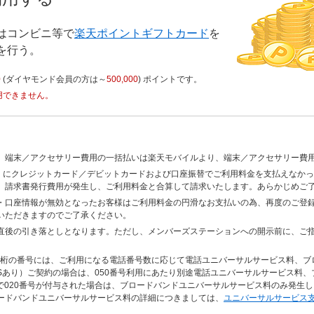
はコンビニ等で
楽天ポイントギフトカード
を
を行う。
0
(ダイヤモンド会員の方は～
500,000
) ポイントです。
用できません。
、端末／アクセサリー費用の一括払いは楽天モバイルより、端末／アクセサリー費
頃）にクレジットカード／デビットカードおよび口座振替でご利用料金を支払えなか
、請求書発行費用が発生し、ご利用料金と合算して請求いたします。あらかじめご
・口座情報が無効となったお客様はご利用料金の円滑なお支払いの為、再度のご登
いただきますのでご了承ください。
直後の引き落としとなります。ただし、メンバーズステーションへの開示前に、ご
まる11桁の番号には、ご利用になる電話番号数に応じて電話ユニバーサルサービス料、
SMSあり）ご契約の場合は、050番号利用にあたり別途電話ユニバーサルサービス料
約で020番号が付与された場合は、ブロードバンドユニバーサルサービス料のみ発生
ードバンドユニバーサルサービス料の詳細につきましては、
ユニバーサルサービス