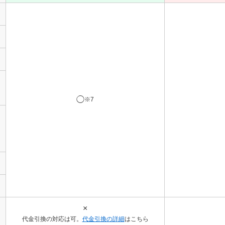
◯
※7
×
代金引換の対応は可。
代金引換の詳細
はこちら