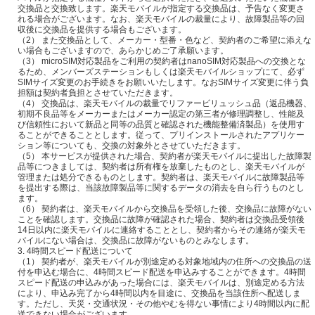
交換品と交換致します。楽天モバイルが指定する交換品は、予告なく変更さ
れる場合がございます。なお、楽天モバイルの裁量により、故障製品等の回
収後に交換品を提供する場合もございます。
（2） また交換品として、メーカー・型番・色など、契約者のご希望に添えな
い場合もございますので、あらかじめご了承願います。
（3） microSIM対応製品をご利用の契約者はnanoSIM対応製品への交換とな
るため、メンバーズステーションもしくは楽天モバイルショップにて、必ず
SIMサイズ変更のお手続きをお願いいたします。なおSIMサイズ変更に伴う負
担額は契約者負担とさせていただきます。
（4） 交換品は、楽天モバイルの裁量でリファービリュッシュ品（返品機器、
初期不良品等をメーカーまたはメーカー認定の第三者が修理調整し、性能及
び信頼性において新品と同等の品質と確認された機能整備済製品）を使用す
ることができることとします。従って、プリインストールされたアプリケー
ション等についても、交換の対象外とさせていただきます。
（5） 本サービスが提供された場合、契約者が楽天モバイルに提出した故障製
品等につきましては、契約者は所有権を放棄したものとし、楽天モバイルが
管理または処分できるものとします。契約者は、楽天モバイルに故障製品等
を提出する際は、当該故障製品等に関するデータの消去を自ら行うものとし
ます。
（6） 契約者は、楽天モバイルから交換品を受領した後、交換品に故障がない
ことを確認します。交換品に故障が確認された場合、契約者は交換品受領後
14日以内に楽天モバイルに連絡することとし、契約者からその連絡が楽天モ
バイルにない場合は、交換品に故障がないものとみなします。
3. 4時間スピード配送について
（1） 契約者が、楽天モバイルが別途定める対象地域内の住所への交換品の送
付を申込む場合に、4時間スピード配送を申込みすることができます。4時間
スピード配送の申込みがあった場合には、楽天モバイルは、別途定める方法
により、申込み完了から4時間以内を目途に、交換品を当該住所へ配送しま
す。ただし、天災・交通状況・その他やむを得ない事情により4時間以内に配
送できない場合がございます。