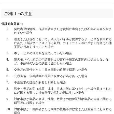
ご利用上の注意
保証対象外事由
1.
契約者登録情報、保証申請書または資料に虚偽または不実の内容が含ま
れていた場合
2.
過去または現在において、楽天モバイルが提供するサービスを利用する
にあたり当該サービスに係る規約、ガイドライン等に反する行為その他
不正な行為を行っていた場合
3.
本サービスの利用料を支払っていない場合
4.
楽天モバイル所定の申請書および資料を所定の期間内に提出しないな
ど、事故等の状況の調査に協力しない場合
5.
交換品の送付先として日本国外の住所を指定した場合
6.
公序良俗、信義誠実の原則に反する行為があった場合
7.
不正請求の疑義があると判断した場合
8.
戦争・天災地変（地震、津波、洪水）等に基づき生じた場合又はそれら
に起因する著しい社会秩序の混乱の際に生じた場合
9.
対象事故が製品の価値、性能、数量その他保証対象製品の内容に関する
錯誤等に起因する場合
10.
対象事故が、契約者または同居の親族等の故意または重過失に起因する
場合