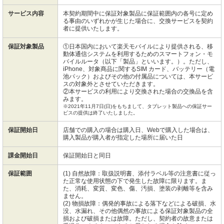
サービス内容
本契約期間中に保証対象製品に保証範囲内の各号に定め
る事由のいずれかが生じた場合に、交換サービスを契約
者に提供いたします。
保証対象製品
①日本国内において楽天モバイルにより提供される、移
動体通信システムを利用するためのスマートフォン・モ
バイルルータ（以下「製品」といいます。）。ただし、
iPhone、対象商品に関するSIM カード、バッテリー（電
池パック）およびその他の付属品については、本サービ
スの対象外とさせていただきます。
②本サービスの利用により交換された場合の交換品を含
みます。
※2021年11月7日(日)をもちまして、タブレット製品への保証サー
ビスの提供は終了いたしました。
保証開始日
店舗での購入の場合は購入日、Webで購入した場合は、
購入製品が購入者が指定した場所に届いた日
課金開始日
保証開始日と同日
保証範囲
(1) 自然故障：取扱説明書、添付ラベル等の注意書に従っ
た正常な使用状態の下で発生した故障に限ります。ま
た、消耗、変質、変色、傷、汚損、塗装の剥離等を含み
ません。
(2) 物損故障：偶発的事故による落下などによる破損、水
没、水漏れ、その他偶然の事故による保証対象製品の全
損および破損または故障。ただし、契約者の故意または