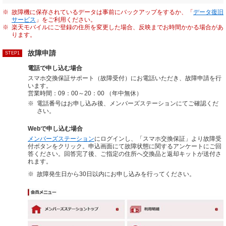
※
故障機に保存されているデータは事前にバックアップをするか、「
データ復旧
サービス
」をご利用ください。
※
楽天モバイルにご登録の住所を変更した場合、反映までお時間かかる場合があ
ります。
故障申請
STEP1
電話で申し込む場合
スマホ交換保証サポート（故障受付）にお電話いただき、故障申請を行
います。
営業時間：09：00～20：00 （年中無休）
※
電話番号はお申し込み後、メンバーズステーションにてご確認くだ
さい。
Webで申し込む場合
メンバーズステーション
にログインし、「スマホ交換保証」より故障受
付ボタンをクリック。申込画面にて故障状態に関するアンケートにご回
答ください。回答完了後、ご指定の住所へ交換品と返却キットが送付さ
れます。
※
故障発生日から30日以内にお申し込みを行ってください。