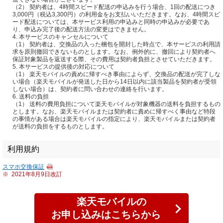
（2） 契約者は、4時間スピード配送の申込みを行う場合、1回の配送につき
3,000円（税込3,300円）の利用金をお支払いいただきます。なお、4時間スピ
ード配送については、本サービス利用の申込みと同時の申込みが必要であ
り、申込み完了後の配送方法の変更はできません。
4. 本サービスのキャンセルについて
（1） 契約者は、交換品の入った梱包を開封した時点で、本サービスの利用請
求を原則撤回できないものとします。なお、例外的に、撤回により契約者へ
保証対象製品を返送する際、その費用は契約者負担とさせていただきます。
5. 本サービスの提供後の対応について
（1） 楽天モバイルの責めに帰すべき事由によらず、交換品の配送が完了しな
い場合（楽天モバイルが発送した日から14日以内に該当製品を契約者が受領
しない場合）は、契約者に問い合わせの連絡を行います。
6. 送料の負担
（1） 送料の費用負担について楽天モバイルが対象機器の送料を負担するもの
とします。なお、楽天モバイルまたは契約者に責めに帰すべく事由など特段
の事情がある場合は楽天モバイルの指定により、楽天モバイルまたは契約者
が送料の負担をするものとします。
利用規約
スマホ交換保証
※
2021年8月9日改訂
楽天モバイルの
お申し込みはこちらから