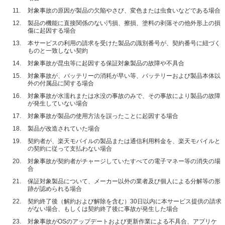
11.
対象事故の原因が製品の欠陥やさび、変色または虫食いなどである場合
12.
製品の機能に直接関係のない汚損、擦損、塗料の剥落その他外形上の損
傷に起因する場合
13.
本サービスの利用の請求を受けた製品の識別番号が、契約番号に紐づく
ものと一致しない契約
14.
対象事故が昆虫等に起因する保証対象製品の故障や不具合
15.
対象事故が、バッテリーの消耗が早い等、バッテリーおよび製品本体以
外の付属品に関する場合
16.
対象事故が水濡れまたは水没の事故のみで、その事故により製品の故障
が発生していない場合
17.
対象事故が製品の使用方法を誤ったことに起因する場合
18.
製品が改造されていた場合
19.
契約者が、楽天モバイルの製品または通信利用料金を、楽天モバイルと
の契約に従って支払わない場合
20.
対象事故が契約者がチャージしていたすべての電子マネー等の消失の場
合
21.
保証対象製品について、メーカー以外の業者及び個人による分解等の形
跡が認められる場合
22.
契約終了後（解約および解除を含む）30日以内に本サービス提供の請求
がない場合、もしくは契約終了後に事故が発生した場合
23.
対象事故がOSのアップデートおよび更新作業による不具合、アプリケ