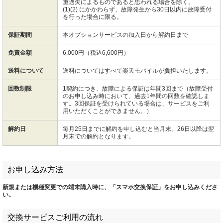
重過失によるものであると思われる場合を除く。
(1)(2) にかかわらず、故障発生から30日以内に故障受付
を行った場合に限る。
保証期間
本オプションサービスの加入日から解約日まで
免責金額
6,000円（税込6,600円）
送料について
送料についてはすべて楽天モバイルが負担いたします。
回数制限
1契約につき、故障による保証は年間3回まで（故障受付
のお申し込み時において、過去1年間の回数を確認しま
す。3回保証を受けられている場合は、サービスをご利
用いただくことができません。）
解約日
毎月25日までに解約を申し込むと当月末、26日以降は翌
月末での解約となります。
お申し込み方法
新規または機種変更での端末購入時に、「スマホ交換保証」をお申し込みくださ
い。
交換サービスご利用の流れ