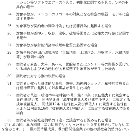
ーション等ソフトウエアーの不具合、初期化に関する不具合、SIMの不
具合の場合
24.
対象事故が、メーカーのリコールの対象となる特定の機器、モデルに合
致する場合
25.
対象事故が契約者の闘争行為または犯罪行為に起因する場合
26.
対象事故が差押え、収容、没収、破壊等国または公権力の行使に起因す
る場合
27.
対象事故が放射能汚染や核燃料物質に起因する場合
28.
対象事故の原因が環境汚染（大気汚染、土壌汚染、地盤沈下、水質汚染
等）が原因の場合
29.
契約者が麻薬、大麻、あへん、覚醒剤またはシンナー等の影響を受けて
いる場合およびその恐れがある状態で対象事故が発生した場合
30.
契約者に対する刑の執行の場合
31.
契約者が被った身体的な傷病、障害、精神的ショック、精神的苦痛また
は精神障害に起因して対象事故が発生した場合
32.
契約者が民法（明治29年法律第89号）第713条（責任能力）に規定する
責任 無能力者、同法第８条（成年被後見人及び成年後見人）に規定する
成年被後見人、 同法第12条（被保佐人及び保佐人）に規定する被保佐
人または同法第16条（被補助人及び補助人）に規定する被補助人である
場合
33.
契約者等が反社会的勢力（注）に該当すると認められる場合
（注）暴力団、暴力団員（暴力団員でなくなった日から 5 年を経過していない者
を含みます。）、暴力団準構成員、暴力団関係企業その他の反社会的勢力をいい