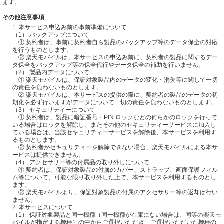
ます。
その他注意事項
1. 本サービス申込み前の事前準備について
（1） バックアップについて
① 契約者は、事前に契約者自ら製品のバックアップ等のデータ保全の対応
を行うものとします。
② 楽天モバイルは、本サービスの申込み前に、契約者の製品に関するデー
タ保全をバックアップ等の保全代行やデータ保全の補助を行いません。
（2） 製品内データについて
① 楽天モバイルは、保証対象製品内のデータの変化・消失等に関して一切
の責任を負わないものとします。
② 楽天モバイルは、本サービスの提供の際に、契約者の製品のデータの初
期化を必ず行いますがデータについて一切の責任を負わないものとします。
（3） セキュリティーについて
① 契約者は、製品に暗証番号・PIN ロックなどの何らかのロックを行って
いる場合はロックを解除し、またその他のセキュリティーサービスに加入し
ている場合は、当該セキュリティーサービスを解除後、本サービスを利用す
るものとします。
② 契約者がセキュリティーを解除できない場合、楽天モバイルによる本サ
ービスは提供できません。
（4） アクセサリー等の付属品の取り外しについて
① 契約者は、保証対象製品の付属のカバー、ストラップ、画面保護フィル
ム等について、可能な限り取り外した上で、本サービスを利用するものとし
ます。
② 楽天モバイルより、保証対象製品の付属のアクセサリー等の返却は行い
ません。
2. 本サービスについて
（1） 保証対象製品と同一機種（同一機種が在庫にない場合は、同等の楽天モ
バイルが指定する機種）の中からご選択いただき、ご選択いただいた機種の