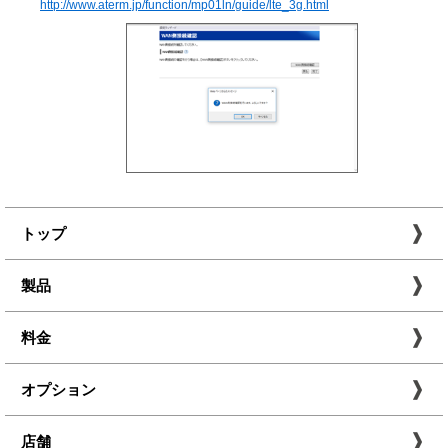
http://www.aterm.jp/function/mp01ln/guide/lte_3g.html
トップ
製品
料金
オプション
店舗