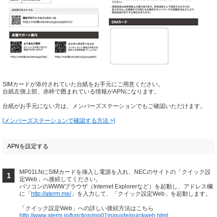
SIMカードが添付されていた台紙をお手元にご用意ください。
台紙左側上部、赤枠で囲まれている情報がAPNになります。
台紙がお手元にない方は、メンバーズステーションでもご確認いただけます。
[メンバーズステーションで確認する方法 >]
APNを設定する
MP01LNにSIMカードを挿入し電源を入れ、NECのサイトの「クイック設
1
定Web」へ接続してください。
パソコンのWWWブラウザ（Internet Explorerなど）を起動し、アドレス欄
に「
http://aterm.me/
」を入力して、「クイック設定Web」を起動します。
「クイック設定Web」への詳しい接続方法はこちら
http://www.aterm.jp/function/mp01ln/guide/quickweb.html