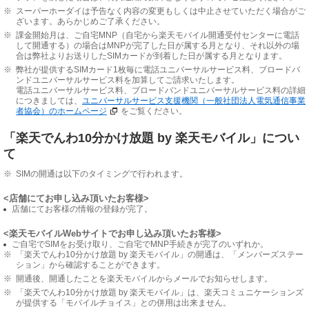
※
スーパーホーダイは予告なく内容の変更もしくは中止させていただく場合がご
ざいます。あらかじめご了承ください。
※
課金開始月は、ご自宅MNP（自宅から楽天モバイル開通受付センターに電話
して開通する）の場合はMNPが完了した日が属する月となり、それ以外の場
合は弊社よりお送りしたSIMカードが到着した日が属する月となります。
※
弊社が提供するSIMカード1枚毎に電話ユニバーサルサービス料、ブロードバ
ンドユニバーサルサービス料を加算してご請求いたします。
電話ユニバーサルサービス料、ブロードバンドユニバーサルサービス料の詳細
につきましては、
ユニバーサルサービス支援機関（一般社団法人電気通信事業
者協会）のホームページ
をご覧ください。
「楽天でんわ10分かけ放題 by 楽天モバイル」につい
て
※
SIMの開通は以下のタイミングで行われます。
<店舗にてお申し込み頂いたお客様>
店舗にてお客様の情報の登録が完了。
<楽天モバイルWebサイトでお申し込み頂いたお客様>
ご自宅でSIMをお受け取り、ご自宅でMNP手続きが完了のいずれか。
※
「楽天でんわ10分かけ放題 by 楽天モバイル」の開通は、「メンバーズステー
ション」から確認することができます。
※
開通後、開通したことを楽天モバイルからメールでお知らせします。
※
「楽天でんわ10分かけ放題 by 楽天モバイル」は、楽天コミュニケーションズ
が提供する「モバイルチョイス」との併用は出来ません。