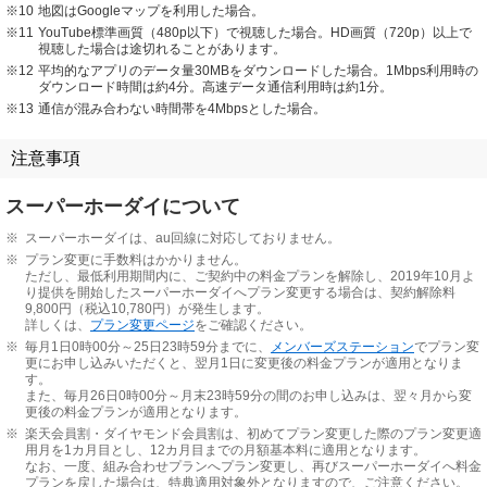
※10
地図はGoogleマップを利用した場合。
※11
YouTube標準画質（480p以下）で視聴した場合。HD画質（720p）以上で
視聴した場合は途切れることがあります。
※12
平均的なアプリのデータ量30MBをダウンロードした場合。1Mbps利用時の
ダウンロード時間は約4分。高速データ通信利用時は約1分。
※13
通信が混み合わない時間帯を4Mbpsとした場合。
注意事項
スーパーホーダイについて
※
スーパーホーダイは、au回線に対応しておりません。
※
プラン変更に手数料はかかりません。
ただし、最低利用期間内に、ご契約中の料金プランを解除し、2019年10月よ
り提供を開始したスーパーホーダイへプラン変更する場合は、契約解除料
9,800円（税込10,780円）が発生します。
詳しくは、
プラン変更ページ
をご確認ください。
※
毎月1日0時00分～25日23時59分までに、
メンバーズステーション
でプラン変
更にお申し込みいただくと、翌月1日に変更後の料金プランが適用となりま
す。
また、毎月26日0時00分～月末23時59分の間のお申し込みは、翌々月から変
更後の料金プランが適用となります。
※
楽天会員割・ダイヤモンド会員割は、初めてプラン変更した際のプラン変更適
用月を1カ月目とし、12カ月目までの月額基本料に適用となります。
なお、一度、組み合わせプランへプラン変更し、再びスーパーホーダイへ料金
プランを戻した場合は、特典適用対象外となりますので、ご注意ください。