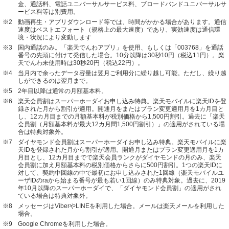
金、通話料、電話ユニバーサルサービス料、ブロードバンドユニバーサルサ
ービス料等は別費用。
※2
動画再生・アプリダウンロード等では、時間がかかる場合があります。通信
速度はベストエフォート（規格上の最大速度）であり、実効速度は通信環
境・状況により変動します
※3
国内通話のみ。「楽天でんわアプリ」を使用、もしくは「003768」を通話
番号の先頭に付けて発信した場合。10分以降は30秒10円（税込11円）。楽
天でんわ未使用時は30秒20円（税込22円）。
※4
当月内で余ったデータ容量は翌月ご利用分に繰り越し可能。ただし、繰り越
しができるのは翌月まで。
※5
2年目以降は通常の月額基本料。
※6
楽天会員割はスーパーホーダイお申し込み特典。楽天モバイルに楽天IDを登
録された月から割引が適用。開通月をまたはプラン変更適用月を1カ月目と
し、12カ月目までの月額基本料が税別価格から1,500円割引。過去に「楽天
会員割（月額基本料が最大12カ月間1,500円割引）」の適用がされている場
合は特典対象外。
※7
ダイヤモンド会員割はスーパーホーダイお申し込み特典。楽天モバイルに楽
天IDを登録された月から割引が適用。開通月またはプラン変更適用月を1カ
月目とし、12カ月目までで楽天会員ランクがダイヤモンドの月のみ、楽天
会員割に加え月額基本料の税別価格からさらに500円割引。1つの楽天IDに
対して、契約中回線の中で最初にお申し込みされた1回線（楽天モバイルユ
ーザIDのraから始まる番号が最も若い1回線）のみ特典対象。過去に、2019
年10月以降のスーパーホーダイで、「ダイヤモンド会員割」の適用がされ
ている場合は特典対象外。
※8
メッセージはViberやLINEを利用した場合。メールは楽天メールを利用した
場合。
※9
Google Chromeを利用した場合。