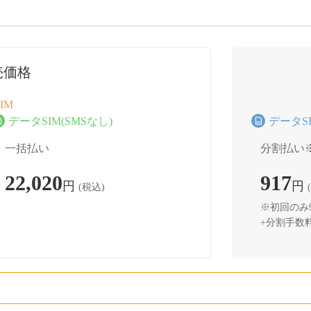
売価格
IM
データSIM(SMSなし)
データSI
一括払い
分割払い
22,020
917
円
円
(税込)
※初回のみ9
+分割手数料