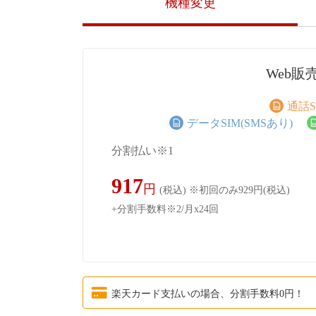
機種変更
Web販
通話S
データSIM(SMSあり)
分割払い※1
917
円
(税込)
※初回のみ929円(税込)
+分割手数料※2/月x24回
楽天カード支払いの場合、分割手数料0円！