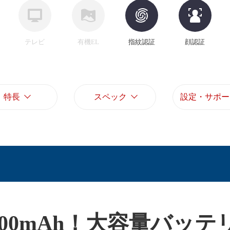
テレビ
有機EL
指紋認証
顔認証
特長
スペック
設定・サポー
,000mAh！大容量バッテ