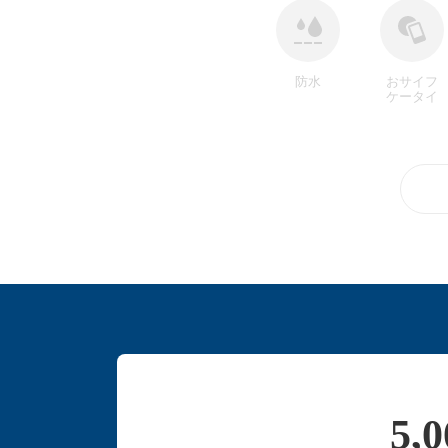
防水
おサイフ
ケータイ
5